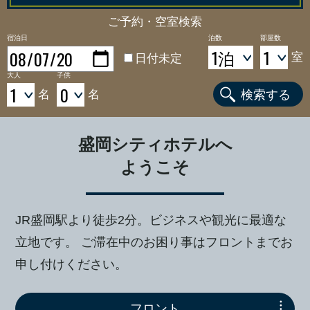
ご予約・
空室検索
宿泊日
泊数
部屋数
室
日付未定
大人
子供
名
名
検索する
盛岡シティホテルへ
ようこそ
JR盛岡駅より徒歩2分。ビジネスや観光に最適な
立地です。
ご滞在中のお困り事はフロントまでお
申し付けください。
フロント