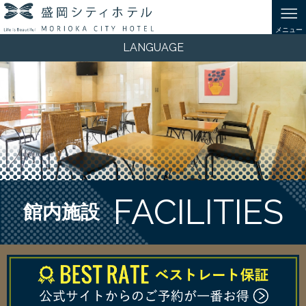
LANGUAGE
FACILITIES
館内施設