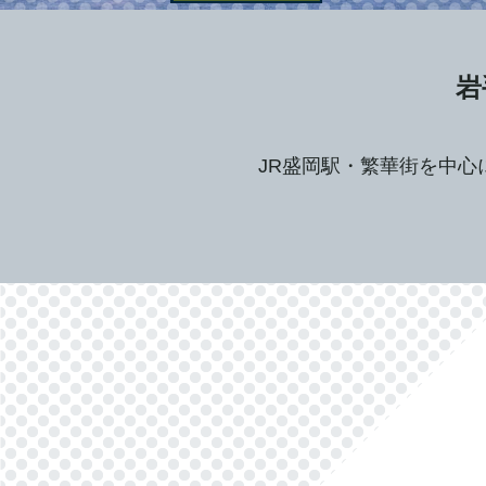
岩
JR盛岡駅・繁華街を中