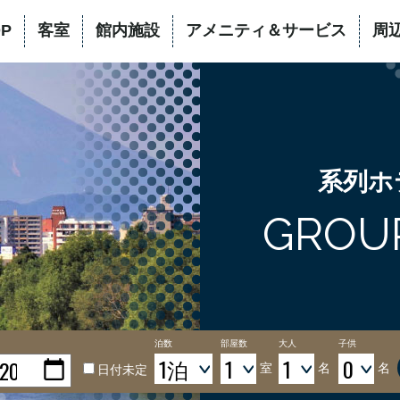
OP
客室
館内施設
アメニティ＆サービス
周
系列ホ
GROU
泊数
部屋数
大人
子供
室
名
名
日付未定